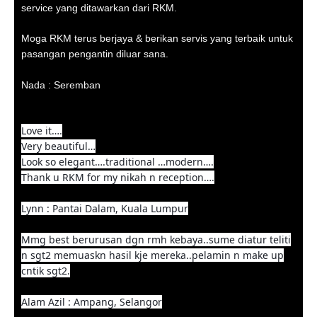
service yang ditawarkan dari RKM.
Moga RKM terus berjaya & berikan servis yang terbaik untuk
pasangan pengantin diluar sana.
Nada : Seremban
Love it….
Very beautiful…
Look so elegant….traditional …modern….
Thank u RKM for my nikah n reception….
Lynn : Pantai Dalam, Kuala Lumpur
Mmg best berurusan dgn rmh kebaya..sume diatur teliti
n sgt2 memuaskn hasil kje mereka..pelamin n make up
cntik sgt2.
Alam Azil : Ampang, Selangor