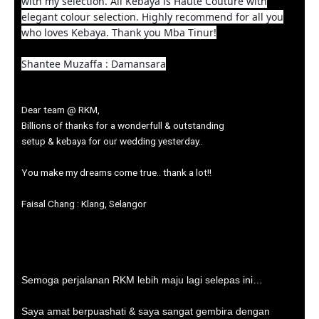
with my selection. All Kebaya is Haute Couture with
elegant colour selection. Highly recommend for all you
who loves Kebaya. Thank you Mba Tinur!
Shantee Muzaffa : Damansara
Dear team @ RKM,
Billions of thanks for a wonderfull & outstanding
setup & kebaya for our wedding yesterday..
You make my dreams come true.. thank a lot!!
Faisal Chang : Klang, Selangor
Semoga perjalanan RKM lebih maju lagi selepas ini…
Saya amat berpuashati & saya sangat gembira dengan